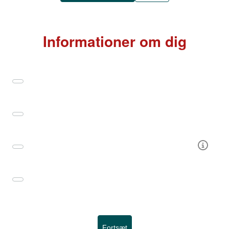
Informationer om dig
Fornavn(e)
Efternavn(e)
E-mail
Telefon
Fortsæt